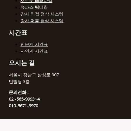
새로운 패러다임
슈파스 팀티칭
강사 직접 첨삭 시스템
강사 더블 첨삭 시스템
시간표
인문계 시간표
자연계 시간표
오시는 길
서울시 강남구 삼성로 307
민빌딩 3층
문의전화 :
02 -565-9993~4
010-5671-9970